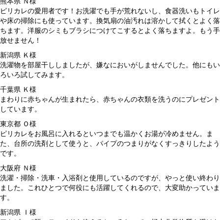
熊本県 Ｎ様
ピリカレの愛用者です！お洗濯でも手が荒れないし、食器洗いもトイレ
や床の掃除にも使っています。換気扇の油汚れは溶かして拭くとよく落
ちます。洋服のシミもブラシにつけてこするとよく落ちますよ。もう手
放せません！
新潟県 Ｋ様
洗濯物を部屋干ししましたが、嫌なにおいがしませんでした。他にもい
ろいろ試してみます。
千葉県 Ｋ様
まわりに赤ちゃんが生まれたら、赤ちゃんの衣類を洗うのにプレゼント
しています。
東京都 Ｏ様
ピリカレをお風呂に入れるといつまでも温かくお湯が冷めません。ま
た、台所の洗剤として使うと、パイプのつまりがなくすっきりしたよう
です。
大阪府 Ｎ様
洗濯・掃除・洗車・入浴剤と使用しているのですが、やっと使い終わり
ました。これひとつで何役にも活躍してくれるので、大変助かっていま
す。
新潟県 Ｉ様