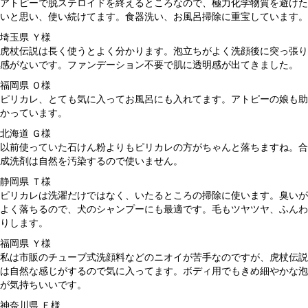
アトピーで脱ステロイドを終えるところなので、極力化学物質を避けた
いと思い、使い続けてます。食器洗い、お風呂掃除に重宝しています。
埼玉県 Ｙ様
虎杖伝説は長く使うとよく分かります。泡立ちがよく洗顔後に突っ張り
感がないです。ファンデーション不要で肌に透明感が出てきました。
福岡県 Ｏ様
ピリカレ、とても気に入ってお風呂にも入れてます。アトピーの娘も助
かっています。
北海道 Ｇ様
以前使っていた石けん粉よりもピリカレの方がちゃんと落ちますね。合
成洗剤は自然を汚染するので使いません。
静岡県 Ｔ様
ピリカレは洗濯だけではなく、いたるところの掃除に使います。臭いが
よく落ちるので、犬のシャンプーにも最適です。毛もツヤツヤ、ふんわ
りします。
福岡県 Ｙ様
私は市販のチューブ式洗顔料などのニオイが苦手なのですが、虎杖伝説
は自然な感じがするので気に入ってます。ボディ用でもきめ細やかな泡
が気持ちいいです。
神奈川県 Ｅ様