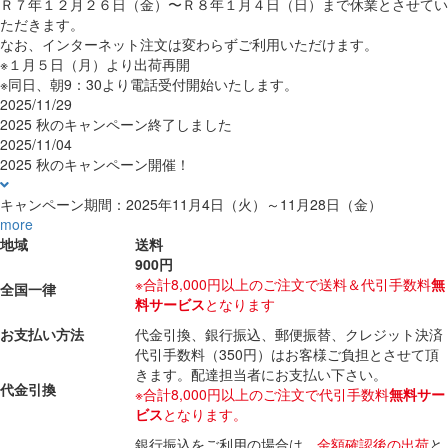
Ｒ７年１２月２６日（金）〜Ｒ８年１月４日（日）まで休業とさせてい
ただきます。
なお、インターネット注文は変わらずご利用いただけます。
※１月５日（月）より出荷再開
※同日、朝9：30より電話受付開始いたします。
2025/11/29
2025 秋のキャンペーン終了しました
2025/11/04
2025 秋のキャンペーン開催！
キャンペーン期間：2025年11月4日（火）～11月28日（金）
more
地域
送料
900円
※合計8,000円以上のご注文で送料＆代引手数料
無
全国一律
料サービス
となります
お支払い方法
代金引換、銀行振込、郵便振替、クレジット決済
代引手数料（350円）はお客様ご負担とさせて頂
きます。配達担当者にお支払い下さい。
代金引換
※合計8,000円以上のご注文で代引手数料
無料サー
ビス
となります。
銀行振込をご利用の場合は、
金額確認後の出荷
と