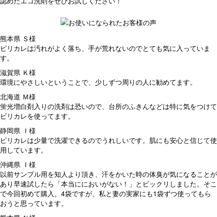
認めたエコ洗剤をぜひお試しください！
熊本県 Ｓ様
ピリカレは汚れがよく落ち、手が荒れないのでとても気に入っていま
す。
滋賀県 Ｋ様
環境にやさしいということで、少しずつ周りの人に勧めてます。
北海道 Ｍ様
蛍光増白剤入りの洗剤は恐いので、台所のふきんなどは特に気をつけて
ピリカレを使ってます。
静岡県 Ｉ様
ピリカレは少量で洗濯できるのでうれしいです。肌にも安心と信じて使
用しています。
沖縄県 Ｉ様
以前サンプル用を知人より頂き、汗をかいた時の体臭が気になることが
あり早速試したら「本当ににおいがない！」とビックリしました。そこ
で今回初めて購入。4袋ですが、私と妻の実家にも1袋ずつ使ってもら
おうと思っています。