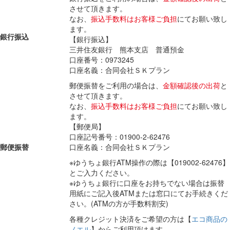
させて頂きます。
なお、
振込手数料はお客様ご負担
にてお願い致し
ます。
銀行振込
【銀行振込】
三井住友銀行 熊本支店 普通預金
口座番号：0973245
口座名義：合同会社ＳＫプラン
郵便振替をご利用の場合は、
金額確認後の出荷
と
させて頂きます。
なお、
振込手数料はお客様ご負担
にてお願い致し
ます。
【郵便局】
口座記号番号：01900-2-62476
郵便振替
口座名義：合同会社ＳＫプラン
※ゆうちょ銀行ATM操作の際は【019002-62476】
とご入力ください。
※ゆうちょ銀行に口座をお持ちでない場合は振替
用紙にご記入後ATMまたは窓口にてお手続きくだ
さい。(ATMの方が手数料割安)
各種クレジット決済をご希望の方は【
エコ商品の
ノエル
】からご利用頂けます。