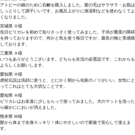
アトピーの娘のために石鹸を購入しました。髪の毛はサラサラ・お肌は
しっとりして調子いいです。お風呂上がりに保湿剤などを使わなくてよ
くなりました。
宮城県 Ｏ様
先日ピリカレを初めて知りさっそく使ってみました。子供が重度の障碍
を持っておりますので、何かと気を使う毎日ですが、最良の物と実感致
しております。
三重県 Ａ様
いつもありがとうございます。どちらも生活の必需品です。これからも
よろしくお願いします。
愛知県 Ｈ様
虎杖伝説は洗顔に使うと、とにかく朝から化粧のノリがいい。女性にと
ってこれはとても大切なことです。
愛知県 Ｈ様
ピリカレはお友達に少しもらって使ってみました。犬のマットを洗った
ら確かににおいが消えました。
熊本県 Ｍ様
髪から体まで全身スッキリ！体にやさしいので家族で安心して使えま
す。